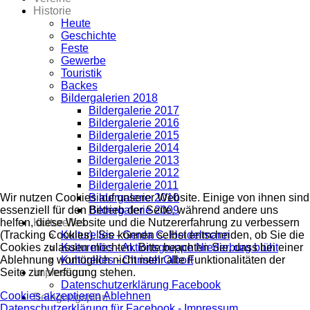
Historie
Heute
Geschichte
Feste
Gewerbe
Touristik
Backes
Bildergalerien 2018
Bildergalerie 2017
Bildergalerie 2016
Bildergalerie 2015
Bildergalerie 2014
Bildergalerie 2013
Bildergalerie 2012
Bildergalerie 2011
Bildergalerie 2010
Wir nutzen Cookies auf unserer Website. Einige von ihnen sind
Bildergalerie 2009
essenziell für den Betrieb der Seite, während andere uns
Kulturelles
helfen, diese Website und die Nutzererfahrung zu verbessern
Kulturelles - Gerda C. Heidelmann
(Tracking Cookies). Sie können selbst entscheiden, ob Sie die
Kulturelles - Aktionsgruppe Niederburg blüht
Cookies zulassen möchten. Bitte beachten Sie, dass bei einer
Kulturelles - Christel Olbort
Ablehnung womöglich nicht mehr alle Funktionalitäten der
Impressum
Seite zur Verfügung stehen.
Datenschutzerklärung Facebook
Cookies akzeptieren
Ablehnen
Belegungsplan
Datenschutzerklärung für Facebook -
Impressum