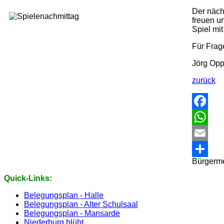
Der näch
freuen un
Spiel mit
Für Frag
Jörg Opp
zurück
Faceboo
WhatsA
Email
Bürgerme
Share
Quick-Links:
Belegungsplan - Halle
Belegungsplan - Alter Schulsaal
Belegungsplan - Mansarde
Niederburg blüht