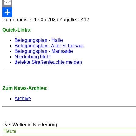
WhatsApp
Email
Bürgermeister
17.05.2026
Zugriffe: 1412
Share
Quick-Links:
Belegungsplan - Halle
Belegungsplan - Alter Schulsaal
Belegungsplan - Mansarde
Niederburg blüht
defekte Straßenleuchte melden
Zum News-Archive:
Archive
Das Wetter in Niederburg
Heute