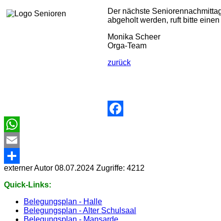
Der nächste Seniorennachmittag 
abgeholt werden, ruft bitte eine
Monika Scheer
Orga-Team
zurück
Facebook
WhatsApp
Email
externer Autor
08.07.2024
Zugriffe: 4212
Share
Quick-Links:
Belegungsplan - Halle
Belegungsplan - Alter Schulsaal
Belegungsplan - Mansarde