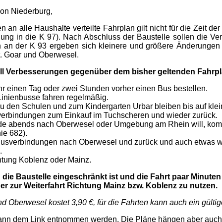
von Niederburg,
en an alle Haushalte verteilte Fahrplan gilt nicht für die Zeit
ng in die K 97). Nach Abschluss der Baustelle sollen die Ver
n an der K 93 ergeben sich kleinere und größere Änderunge
t. Goar und Oberwesel.
Fall Verbesserungen gegenüber dem bisher geltenden Fahrpl
r einen Tag oder zwei Stunden vorher einen Bus bestellen.
Linienbusse fahren regelmäßig.
u den Schulen und zum Kindergarten Urbar bleiben bis auf kle
tverbindungen zum Einkauf im Tuchscheren und wieder zurück.
 abends nach Oberwesel oder Umgebung am Rhein will, kommt
ie 682).
 Busverbindungen nach Oberwesel und zurück und auch etwas we
.
htung Koblenz oder Mainz.
ie Baustelle eingeschränkt ist und die Fahrt paar Minuten
er zur Weiterfahrt Richtung Mainz bzw. Koblenz zu nutzen.
d Oberwesel kostet 3,90 €, für die Fahrten kann auch ein gülti
8 kann dem Link entnommen werden. Die Pläne hängen aber auc