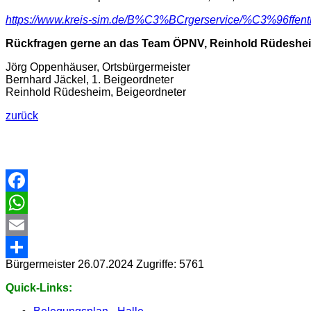
https://www.kreis-sim.de/B%C3%BCrgerservice/%C3%96ff
Rückfragen gerne an das Team ÖPNV, Reinhold Rüdesheim 
Jörg Oppenhäuser, Ortsbürgermeister
Bernhard Jäckel, 1. Beigeordneter
Reinhold Rüdesheim, Beigeordneter
zurück
Facebook
WhatsApp
Email
Bürgermeister
26.07.2024
Zugriffe: 5761
Share
Quick-Links: