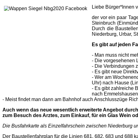
Liebe Bürger*Innen 
der vor ein paar Tag
Steinbruch (Einmündu
Durch die Baustelle
Niederburg, Urbar, S
Es gibt auf jeden 
- Man muss nicht meh
- Die vorgesehenen 
- Die Verbindungen z
- Es gibt neue Direk
- Wer am Wochenende
Uhr) nach Hause (Lin
- Es gibt zahlreiche
nach Emmelshausen
- Meist findet man dann am Bahnhof auch Anschlusszüge Ric
Auch wenn das neue wesentlich erweiterte Angebot durch d
zum Besuch des Arztes, zum Einkauf, für ein Glas Wein od
Die Busfahrkarte als Einzelfahrschein zwischen Niederburg un
Der Baustellenfahrplan für die Linien 681, 682, 683 und 68