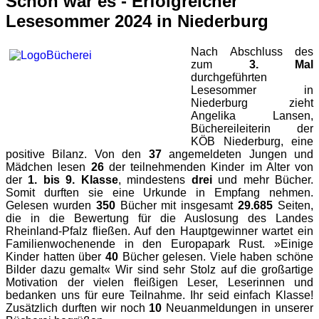
Schön war es - Erfolgreicher
Lesesommer 2024 in Niederburg
Nach Abschluss des
zum
3.
Mal
durchgeführten
Lesesommer in
Niederburg zieht
Angelika Lansen,
Büchereileiterin der
KÖB Niederburg, eine
positive Bilanz. Von den
37
angemeldeten Jungen und
Mädchen lesen
26
der teilnehmenden Kinder im Alter von
der
1. bis 9.
Klasse
, mindestens
drei
und mehr Bücher.
Somit durften sie eine Urkunde in Empfang nehmen.
Gelesen wurden
350
Bücher mit insgesamt
29.685
Seiten,
die in die Bewertung für die Auslosung des Landes
Rheinland-Pfalz fließen. Auf den Hauptgewinner wartet ein
Familienwochenende in den Europapark Rust. »Einige
Kinder hatten über
40
Bücher gelesen. Viele haben schöne
Bilder dazu gemalt« Wir sind sehr Stolz auf die großartige
Motivation der vielen fleißigen Leser, Leserinnen und
bedanken uns für eure Teilnahme. Ihr seid einfach Klasse!
Zusätzlich durften wir noch
10
Neuanmeldungen in unserer