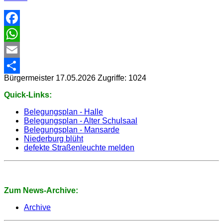
Facebook
WhatsApp
Email
Bürgermeister
17.05.2026
Zugriffe: 1024
Share
Quick-Links:
Belegungsplan - Halle
Belegungsplan - Alter Schulsaal
Belegungsplan - Mansarde
Niederburg blüht
defekte Straßenleuchte melden
Zum News-Archive:
Archive