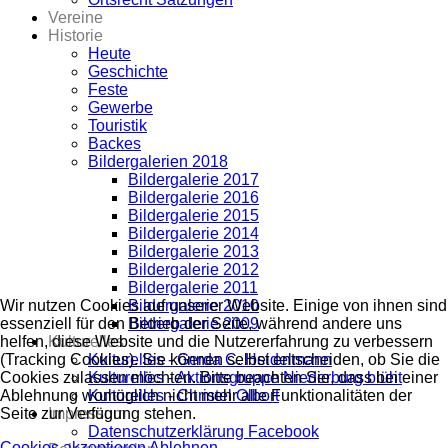
Vereine
Historie
Heute
Geschichte
Feste
Gewerbe
Touristik
Backes
Bildergalerien 2018
Bildergalerie 2017
Bildergalerie 2016
Bildergalerie 2015
Bildergalerie 2014
Bildergalerie 2013
Bildergalerie 2012
Bildergalerie 2011
Bildergalerie 2010
Wir nutzen Cookies auf unserer Website. Einige von ihnen sind
Bildergalerie 2009
essenziell für den Betrieb der Seite, während andere uns
Kulturelles
helfen, diese Website und die Nutzererfahrung zu verbessern
Kulturelles - Gerda C. Heidelmann
(Tracking Cookies). Sie können selbst entscheiden, ob Sie die
Kulturelles - Aktionsgruppe Niederburg blüht
Cookies zulassen möchten. Bitte beachten Sie, dass bei einer
Kulturelles - Christel Olbort
Ablehnung womöglich nicht mehr alle Funktionalitäten der
Impressum
Seite zur Verfügung stehen.
Datenschutzerklärung Facebook
Cookies akzeptieren
Ablehnen