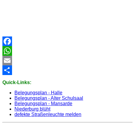
Facebook
WhatsApp
Email
Share
Quick-Links:
Belegungsplan - Halle
Belegungsplan - Alter Schulsaal
Belegungsplan - Mansarde
Niederburg blüht
defekte Straßenleuchte melden