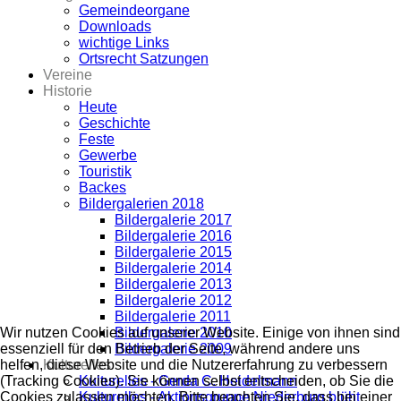
Gemeindeorgane
Downloads
wichtige Links
Ortsrecht Satzungen
Vereine
Historie
Heute
Geschichte
Feste
Gewerbe
Touristik
Backes
Bildergalerien 2018
Bildergalerie 2017
Bildergalerie 2016
Bildergalerie 2015
Bildergalerie 2014
Bildergalerie 2013
Bildergalerie 2012
Bildergalerie 2011
Bildergalerie 2010
Wir nutzen Cookies auf unserer Website. Einige von ihnen sind
Bildergalerie 2009
essenziell für den Betrieb der Seite, während andere uns
Kulturelles
helfen, diese Website und die Nutzererfahrung zu verbessern
Kulturelles - Gerda C. Heidelmann
(Tracking Cookies). Sie können selbst entscheiden, ob Sie die
Kulturelles - Aktionsgruppe Niederburg blüht
Cookies zulassen möchten. Bitte beachten Sie, dass bei einer