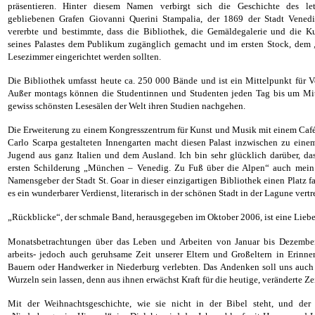
präsentieren. Hinter diesem Namen verbirgt sich die Geschichte des let
gebliebenen Grafen Giovanni Querini Stampalia, der 1869 der Stadt Venedi
vererbte und bestimmte, dass die Bibliothek, die Gemäldegalerie und die K
seines Palastes dem Publikum zugänglich gemacht und im ersten Stock, dem 
Lesezimmer eingerichtet werden sollten.
Die Bibliothek umfasst heute ca. 250 000 Bände und ist ein Mittelpunkt für 
Außer montags können die Studentinnen und Studenten jeden Tag bis um Mit
gewiss schönsten Lesesälen der Welt ihren Studien nachgehen.
Die Erweiterung zu einem Kongresszentrum für Kunst und Musik mit einem Caf
Carlo Scarpa gestalteten Innengarten macht diesen Palast inzwischen zu eine
Jugend aus ganz Italien und dem Ausland. Ich bin sehr glücklich darüber, da
ersten Schilderung „München – Venedig. Zu Fuß über die Alpen“ auch mei
Namensgeber der Stadt St. Goar in dieser einzigartigen Bibliothek einen Platz fa
es ein wunderbarer Verdienst, literarisch in der schönen Stadt in der Lagune vertr
„Rückblicke“, der schmale Band, herausgegeben im Oktober 2006, ist eine Liebe
Monatsbetrachtungen über das Leben und Arbeiten von Januar bis Dezember
arbeits- jedoch auch geruhsame Zeit unserer Eltern und Großeltern in Erinner
Bauern oder Handwerker in Niederburg verlebten. Das Andenken soll uns auch 
Wurzeln sein lassen, denn aus ihnen erwächst Kraft für die heutige, veränderte Zei
Mit der Weihnachtsgeschichte, wie sie nicht in der Bibel steht, und der 