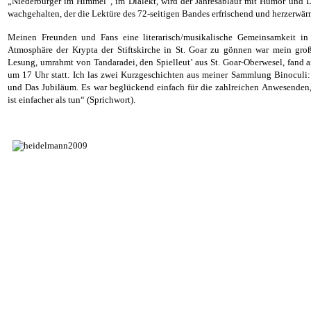
„Niederburger im Himmel“, im Dialekt, wird der Jahresablauf mit Humor und 
wachgehalten, der die Lektüre des 72-seitigen Bandes erfrischend und herzerwä
Meinen Freunden und Fans eine literarisch/musikalische Gemeinsamkeit in
Atmosphäre der Krypta der Stiftskirche in St. Goar zu gönnen war mein gro
Lesung, umrahmt von Tandaradei, den Spielleut’ aus St. Goar-Oberwesel, fand
um 17 Uhr statt. Ich las zwei Kurzgeschichten aus meiner Sammlung Binoculi
und Das Jubiläum. Es war beglückend einfach für die zahlreichen Anwesenden
ist einfacher als tun“ (Sprichwort).