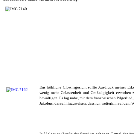
Das fröhliche Clownsgesicht sollte Ausdruck meiner Erke
wenig mehr Gelassenheit und Großzügigkeit erworben 
bewältigen. Es lag nahe, mit dem französischen Pilgerlied
Jakobus, darauf hinzuweisen, dass ich weiterhin auf dem W
In Vialaques (Straße der Seen) im schönen Cantal der Au