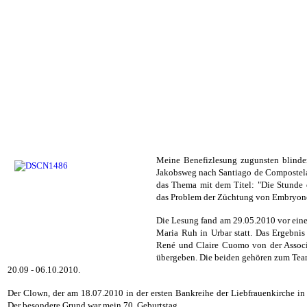
Meine Benefizlesung zugunsten blinde
Jakobsweg nach Santiago de Compostela
das Thema mit dem Titel: "Die Stunde 
das Problem der Züchtung von Embryone
Die Lesung fand am 29.05.2010 vor ein
Maria Ruh in Urbar statt. Das Ergebnis
René und Claire Cuomo von der Associ
übergeben. Die beiden gehören zum Team
20.09 - 06.10.2010.
Der Clown, der am 18.07.2010 in der ersten Bankreihe der Liebfrauenkirche in
Der besondere Grund war mein 70. Geburtstag.