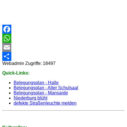
Facebook
WhatsApp
Email
Webadmin
Zugriffe: 18497
Share
Quick-Links:
Belegungsplan - Halle
Belegungsplan - Alter Schulsaal
Belegungsplan - Mansarde
Niederburg blüht
defekte Straßenleuchte melden