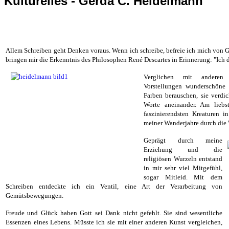
Kulturelles - Gerda C. Heidelmann
Allem Schreiben geht Denken voraus. Wenn ich schreibe, befreie ich mich von G
bringen mir die Erkenntnis des Philosophen René Descartes in Erinnerung: "Ich d
Verglichen mit anderen
Vorstellungen
wunderschöne 
Farben berauschen, sie verdic
Worte aneinander. Am liebs
faszinierendsten Kreaturen 
meiner Wanderjahre durch die 
Geprägt durch meine
Erziehung und die
religiösen Wurzeln entstand
in mir sehr viel Mitgefühl,
sogar Mitleid. Mit dem
Schreiben entdeckte ich ein Ventil, eine Art der Verarbeitung von
Gemütsbewegungen.
Freude und Glück haben Gott sei Dank nicht gefehlt. Sie sind wesentliche
Essenzen eines Lebens. Müsste ich sie mit einer anderen Kunst vergleichen,