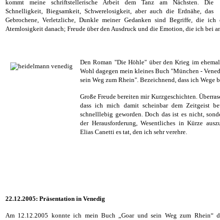
kommt meine schriftstellerische Arbeit dem Tanz am Nächsten. Die
Schnelligkeit, Biegsamkeit, Schwerelosigkeit, aber auch die Erdnähe, das
Gebrochene, Verletzliche, Dunkle meiner Gedanken sind Begriffe, die ich
Atemlosigkeit danach; Freude über den Ausdruck und die Emotion, die ich bei 
Den Roman "Die Höhle" über den Krieg im ehemal
Wohl dagegen mein kleines Buch "München - Venedi
sein Weg zum Rhein". Bezeichnend, dass ich Wege b
Große Freude bereiten mir Kurzgeschichten. Überrasc
dass ich mich damit scheinbar dem Zeitgeist beu
schnelllebig geworden. Doch das ist es nicht, sond
der Herausforderung, Wesentliches in Kürze ausz
Elias Canetti es tat, den ich sehr verehre.
22.12.2005: Präsentation in Venedig
Am 12.12.2005 konnte ich mein Buch „Goar und sein Weg zum Rhein“ der